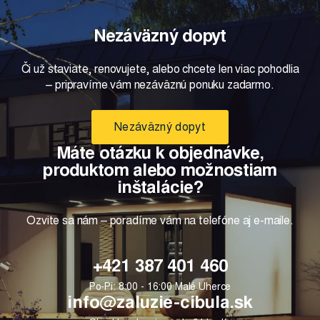
Nezáväzný dopyt
Či už staviate, renovujete, alebo chcete len viac pohodlia
– pripravíme vám nezáväznú ponuku zadarmo.
Nezáväzný dopyt
Máte otázku k objednávke,
produktom alebo možnostiam
inštalácie?
Ozvite sa nám – poradíme vám na telefóne aj e-maile.
+421 387 401 460
Po-Pi: 8:00 - 16:00 Malé Uherce
info@zaluzie-cibula.sk