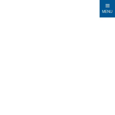
MENU
Domů
Mobilná AR aplikácia CLIMAX
Mobilná
AR
aplikácia
CLIMAX